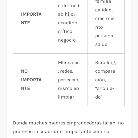
familia
enfermed
calidad,
IMPORTA
ad hijo,
crecimie
NTE
deadline
nto
crítico
personal,
negocio
salud
Mensajes
Scrolling,
NO
, redes,
compara
IMPORTA
perfeccio
ción,
NTE
nismo en
“should-
limpiar
do”
Donde muchas madres emprendedoras fallan: no
protegen la cuadrante “importante pero no