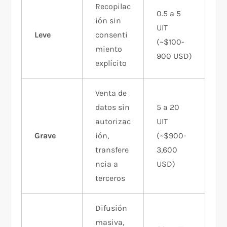
Recopilac
0.5 a 5
ión sin
UIT
Leve
consenti
(~$100-
miento
900 USD)
explícito
Venta de
datos sin
5 a 20
autorizac
UIT
Grave
ión,
(~$900-
transfere
3,600
ncia a
USD)
terceros
Difusión
masiva,