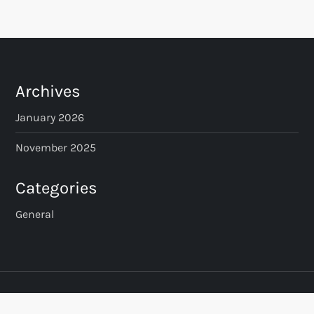
s
t
s
Archives
p
January 2026
a
November 2025
g
Categories
i
General
n
a