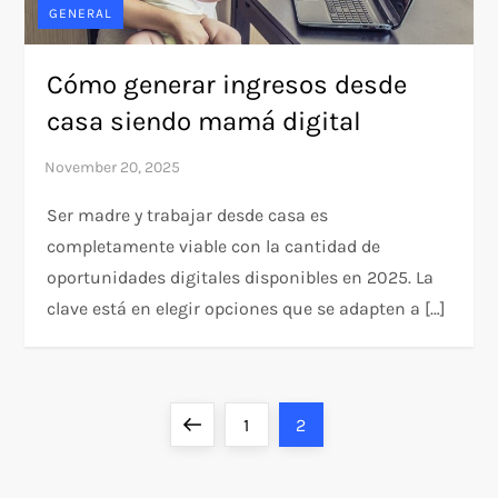
GENERAL
Cómo generar ingresos desde
casa siendo mamá digital
Ser madre y trabajar desde casa es
completamente viable con la cantidad de
oportunidades digitales disponibles en 2025. La
clave está en elegir opciones que se adapten a […]
P
Previous
Page
Page
1
2
o
page