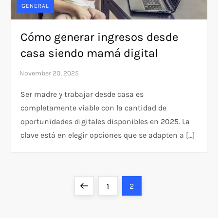
GENERAL
Cómo generar ingresos desde
casa siendo mamá digital
Ser madre y trabajar desde casa es
completamente viable con la cantidad de
oportunidades digitales disponibles en 2025. La
clave está en elegir opciones que se adapten a […]
P
Previous
Page
Page
1
2
o
page