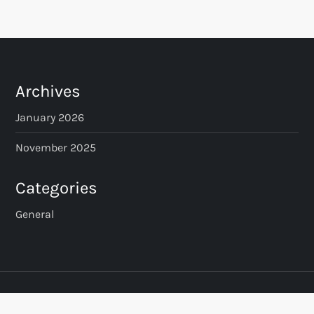
s
t
s
Archives
p
January 2026
a
November 2025
g
Categories
i
General
n
a